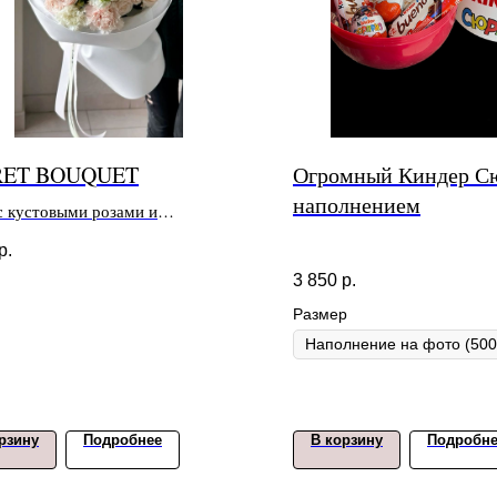
RET BOUQUET
Огромный Киндер С
наполнением
с кустовыми розами и
ными White O'hara
р.
3 850
р.
Размер
рзину
Подробнее
В корзину
Подробн