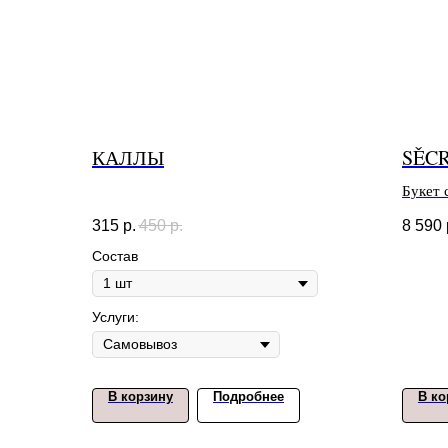
КАЛЛЫ
SĚC
Букет 
аромат
315
р.
450
р.
8 590
Состав
Услуги:
В корзину
Подробнее
В ко