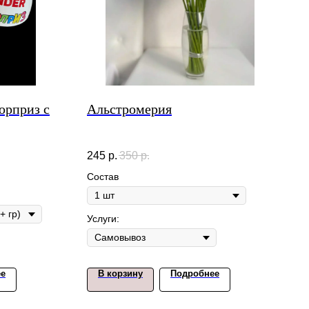
юрприз с
Альстромерия
245
р.
350
р.
Состав
Услуги:
ее
В корзину
Подробнее